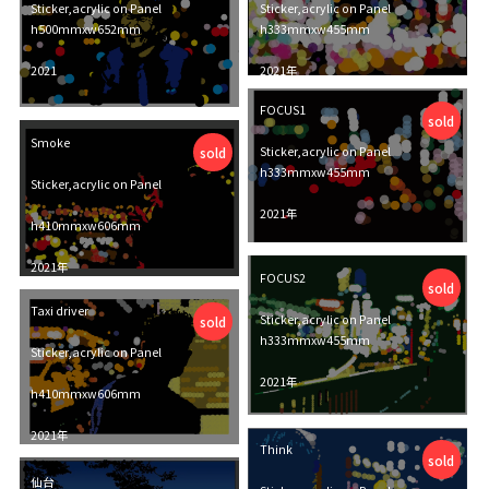
Sticker,acrylic on Panel
Sticker,acrylic on Panel
h500mmxw652mm
h333mmxw455mm
2021
2021年
FOCUS1
SOLD
SOLD
sold
Smoke
sold
Sticker,acrylic on Panel
h333mmxw455mm
Sticker,acrylic on Panel
2021年
h410mmxw606mm
SOLD
2021年
FOCUS2
sold
SOLD
Taxi driver
Sticker,acrylic on Panel
sold
h333mmxw455mm
Sticker,acrylic on Panel
2021年
h410mmxw606mm
SOLD
2021年
Think
sold
SOLD
仙台