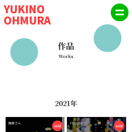
YUKINO
OHMURA
作品
Works
2021年
南原さん
FOCUS3
sold
sold