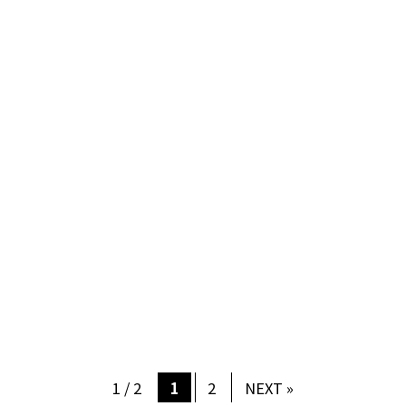
1 / 2
1
2
NEXT »