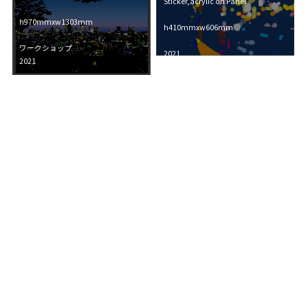
Sticker,acrylic on Panel
h970mmxw1303mm
h410mmxw606mm
ワークショップ
2021
2021
SOLD