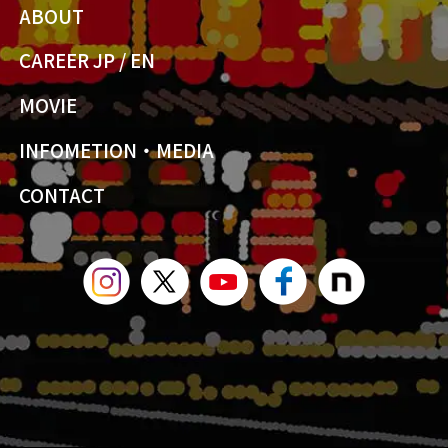
ABOUT
CAREER JP
/
EN
MOVIE
INFOMETION・MEDIA
CONTACT