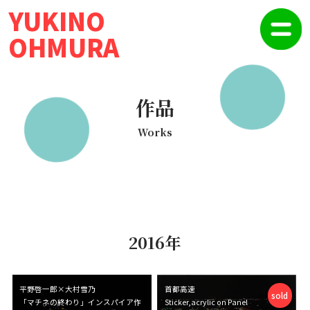
YUKINO
OHMURA
作品
Works
2016年
平野啓一郎×大村雪乃
首都高速
sold
「マチネの終わり」インスパイア作
Sticker,acrylic on Panel