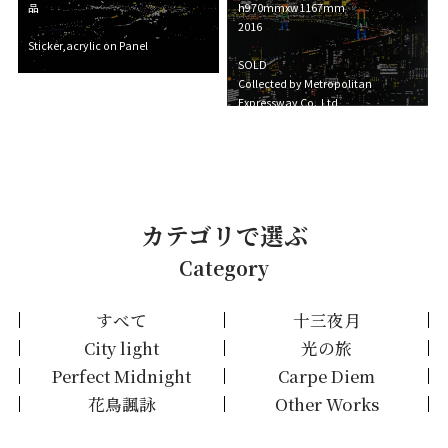
品
h970mmxw1167mm
2016
Sticker,acrylic on Panel
SOLD
『郷愁』
Collected by Metropolitan
h803mmxw1303mm
Expressway Co.,Ltd
2016
カテゴリで選ぶ
Category
すべて
十三夜月
City light
光の旅
Perfect Midnight
Carpe Diem
花鳥諷詠
Other Works