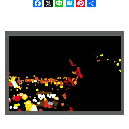
Face
X
Line
Hate
Pinte
共有
book
na
rest