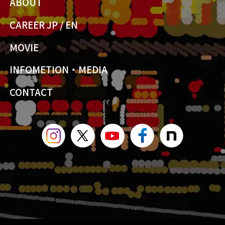
ABOUT
CAREER JP
/
EN
MOVIE
INFOMETION・MEDIA
CONTACT