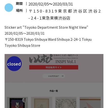
期間
2020/02/05
〜
2020/03/31
場所
〒 1 5 0 - 8 3 1 9 東 京 都 渋 谷 区 渋 谷 2
- 2 4 - 1東急東横渋谷店
Sticker art "Toyoko Department Store Night View"
2020/02/05
〜
2020/03/31
〒150-8319 Tokyo Shibuya Ward Shibuya 2-24-1 Tokyu
Toyoko Shibuya Store
closed