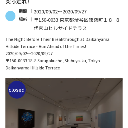
突っ走れ!
期間
2020/09/02
〜
2020/09/27
場所
〒150-0033 東京都渋谷区猿楽町１８−８
代官山ヒルサイドテラス
The Night Before Their Breakthrough at Daikanyama
Hillside Terrace - Run Ahead of the Times!
2020/09/02
〜
2020/09/27
〒150-0033 18-8 Sarugakucho, Shibuya-ku, Tokyo
Daikanyama Hillside Terrace
closed