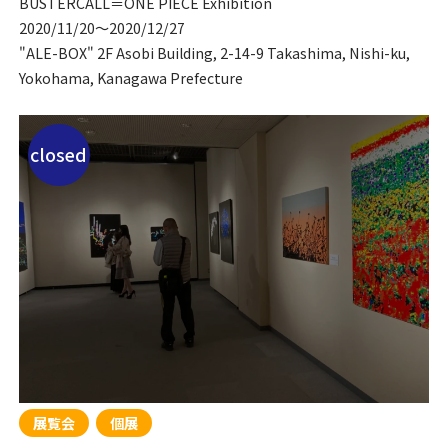
BUSTERCALL＝ONE PIECE Exhibition
2020/11/20
〜
2020/12/27
"ALE-BOX" 2F Asobi Building, 2-14-9 Takashima, Nishi-ku,
Yokohama, Kanagawa Prefecture
closed
展覧会
個展