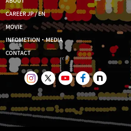
ABOUT
CAREER JP
/
EN
MOVIE
INFOMETION・MEDIA
CONTACT