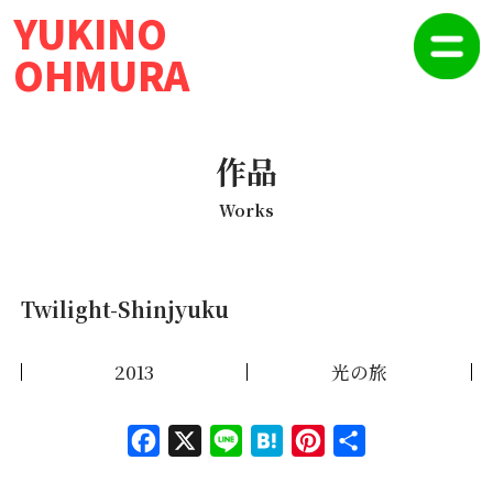
YUKINO
OHMURA
作品
Works
Twilight-Shinjyuku
2013
光の旅
Face
X
Line
Hate
Pinte
共有
book
na
rest