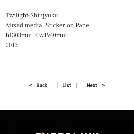
Twilight-Shinjyuku
Mixed media, Sticker on Panel
h1303mm ×w1940mm
2013
< Back
| List |
Next >