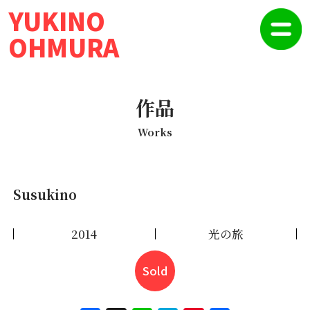
YUKINO
OHMURA
作品
Works
Susukino
2014
光の旅
Sold