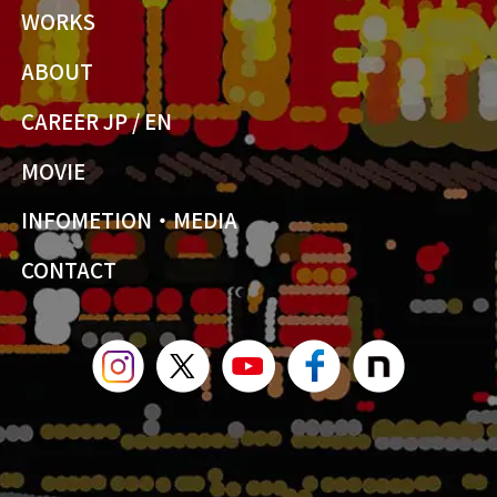
WORKS
ABOUT
CAREER JP
/
EN
MOVIE
INFOMETION・MEDIA
CONTACT