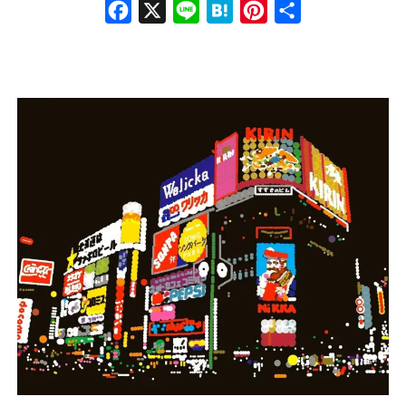
Face
X
Line
Hate
Pinte
共有
book
na
rest