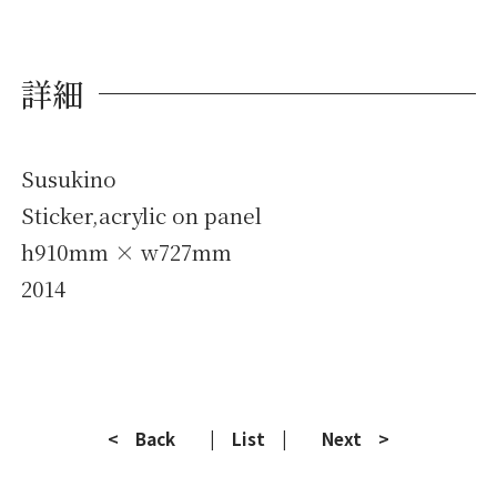
詳細
Susukino
Sticker,acrylic on panel
h910mm × w727mm
2014
< Back
| List |
Next >