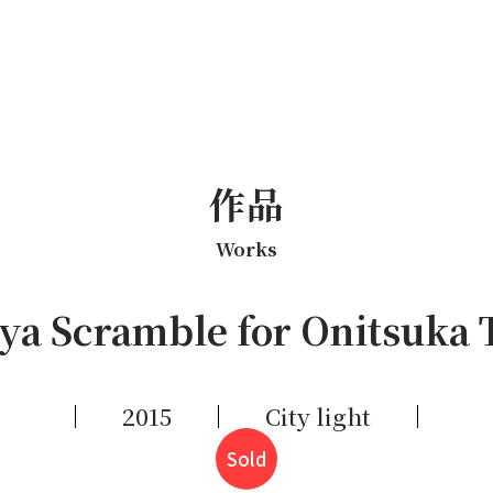
作品
Works
ya Scramble for Onitsuka 
2015
City light
Sold