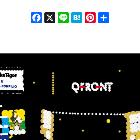
Facebook
X
Line
Hatena
Pinterest
共有