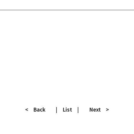
< Back
| List |
Next >