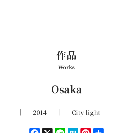
作品
Works
Osaka
2014
City light
Facebook
X
Line
Hatena
Pinterest
共有