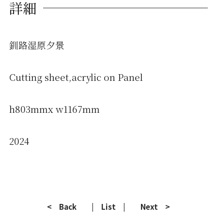
詳細
釧路湿原夕景
Cutting sheet,acrylic on Panel
h803mmx w1167mm
2024
< Back
| List |
Next >