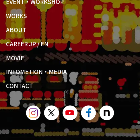
EVENT・WORKSHOP
WORKS
ABOUT
CAREER JP
/
EN
MOVIE
INFOMETION・MEDIA
CONTACT