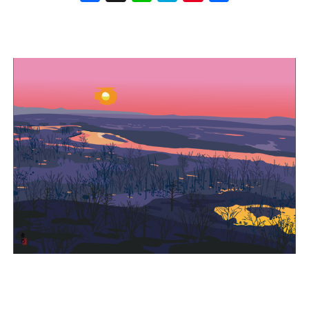
book
na
rest