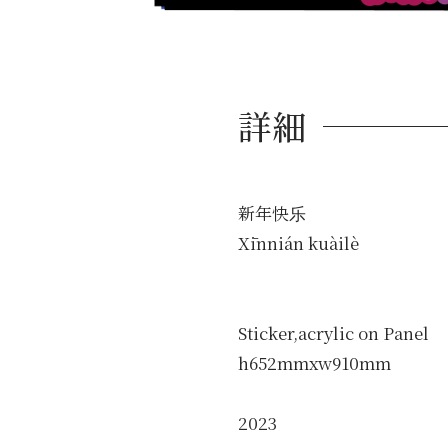
詳細
新年快乐
Xīnnián kuàilè
Sticker,acrylic on Panel
h652mmxw910mm
2023