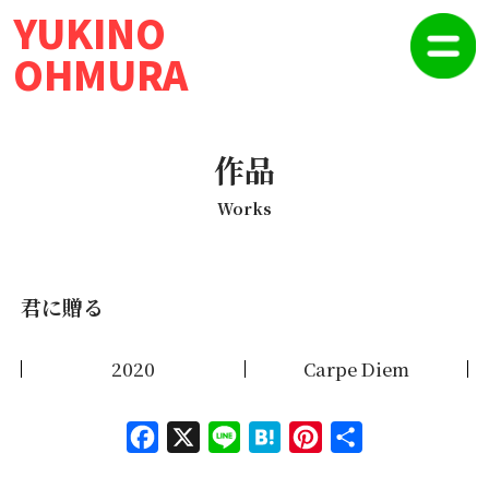
YUKINO
OHMURA
作品
Works
君に贈る
2020
Carpe Diem
Face
X
Line
Hate
Pinte
共有
book
na
rest