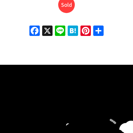
Sold
Facebook
X
Line
Hatena
Pinterest
共有