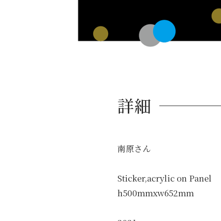
詳細
南原さん
Sticker,acrylic on Panel
h500mmxw652mm