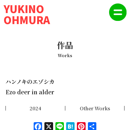
YUKINO
OHMURA
作品
Works
ハンノキのエゾシカ
Ezo deer in alder
2024
Other Works
Face
X
Line
Hate
Pinte
共有