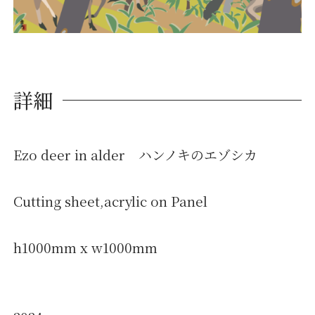
詳細
Ezo deer in alder ハンノキのエゾシカ
Cutting sheet,acrylic on Panel
h1000mm x w1000mm