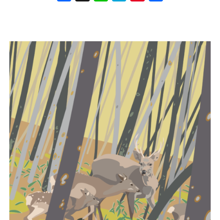
book
na
rest