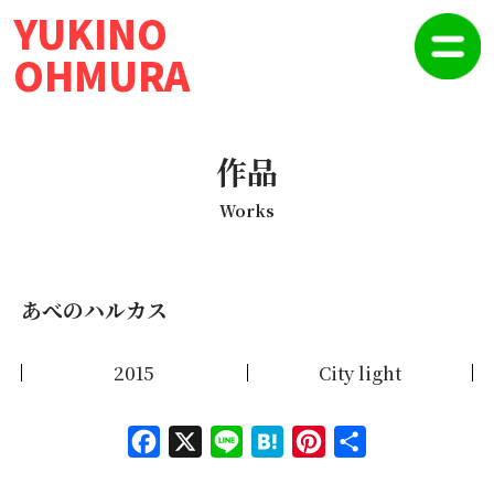
YUKINO
OHMURA
作品
Works
あべのハルカス
2015
City light
Face
X
Line
Hate
Pinte
共有
book
na
rest