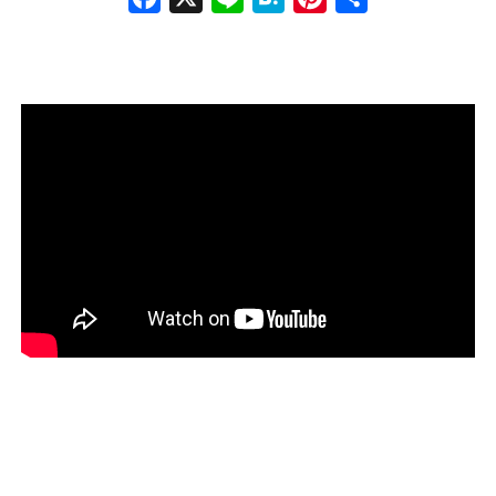
book
na
rest