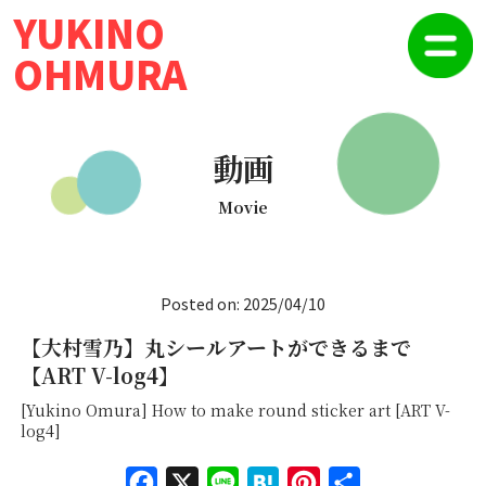
YUKINO
OHMURA
動画
Movie
Posted on: 2025/04/10
【大村雪乃】丸シールアートができるまで
【ART V-log4】
[Yukino Omura] How to make round sticker art [ART V-
log4]
Face
X
Line
Hate
Pinte
共有