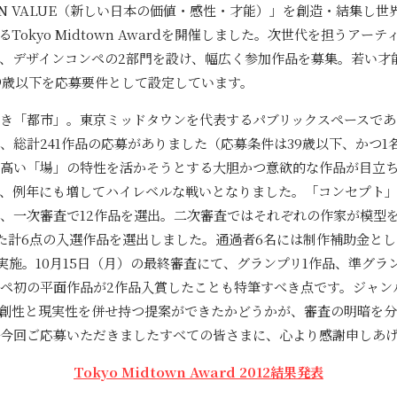
AN VALUE（新しい日本の価値・感性・才能）」を創造・結集し
るTokyo Midtown Awardを開催しました。次世代を担うア
、デザインコンペの2部門を設け、幅広く参加作品を募集。若い才
9歳以下を応募要件として設定しています。
き「都市」。東京ミッドタウンを代表するパブリックスペースであ
、総計241作品の応募がありました（応募条件は39歳以下、かつ1
高い「場」の特性を活かそうとする大胆かつ意欲的な作品が目立
、例年にも増してハイレベルな戦いとなりました。「コンセプト
、一次審査で12作品を選出。二次審査ではそれぞれの作家が模型
計6点の入選作品を選出しました。通過者6名には制作補助金として1
実施。10月15日（月）の最終審査にて、グランプリ1作品、準グラ
ペ初の平面作品が2作品入賞したことも特筆すべき点です。ジャン
創性と現実性を併せ持つ提案ができたかどうかが、審査の明暗を分
今回ご応募いただきましたすべての皆さまに、心より感謝申しあ
Tokyo Midtown Award 2012結果発表