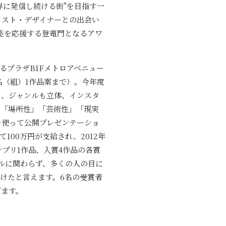
世界に発信し続ける街"を目指す一
ーティスト・デザイナーとの出会い
能を応援する登竜門となるアワ
るプラザB1Fメトロアベニュー
名（組）1作品案まで）。今年度
ち、ジャンルも立体、インスタ
」「場所性」「芸術性」「現実
を使って公開プレゼンテーショ
00万円が支給され、2012年
ンプリ1作品、入賞4作品の各賞
ルに関わらず、多くの人の目に
けたと言えます。6名の受賞者
げます。