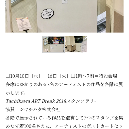
□10月10日［水］―16日［火］□1階～7階＝特設会場
多摩にゆかりのある7名のアーティストの作品を各階に展
示します。
Tachikawa ART Break 2018スタンプラリー
協賛：シヤチハタ株式会社
各階で展示されている作品を鑑賞して7つのスタンプを集
めた先着100名さまに、アーティストのポストカードセッ