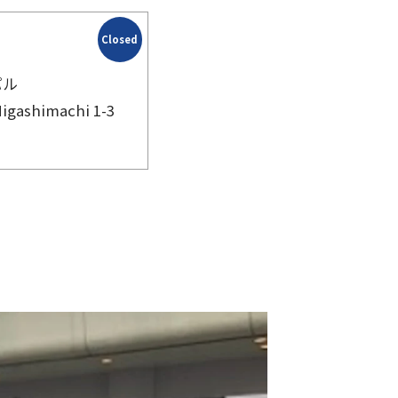
Closed
パル
Higashimachi 1-3