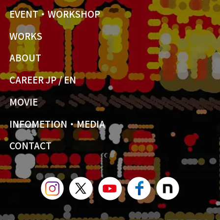
EVENT・WORKSHOP
WORKS
ABOUT
CAREER JP
/
EN
MOVIE
INFOMETION・MEDIA
CONTACT