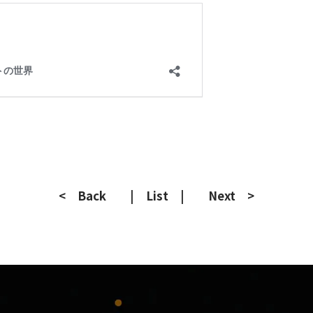
< Back
| List |
Next >