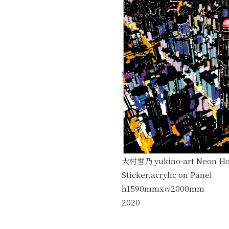
大村雪乃 yukino-art Neon H
Sticker,acrylic on Panel
h1590mmxw2000mm
2020