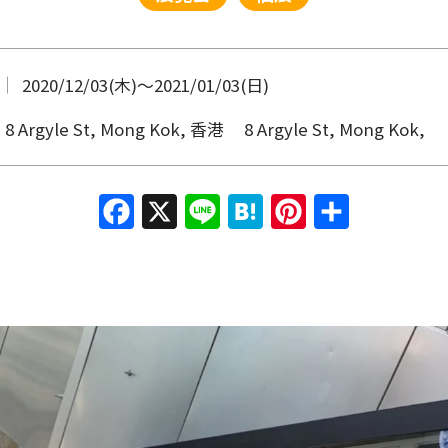
2020/12/03(木)
〜
2021/01/03(日)
8 Argyle St, Mong Kok, 香港
8 Argyle St, Mong Kok,
Facebook
X
Line
Hatena
Pinterest
共有