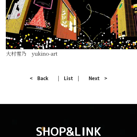
大村雪乃 yukino-art
< Back
| List |
Next >
SHOP&LINK