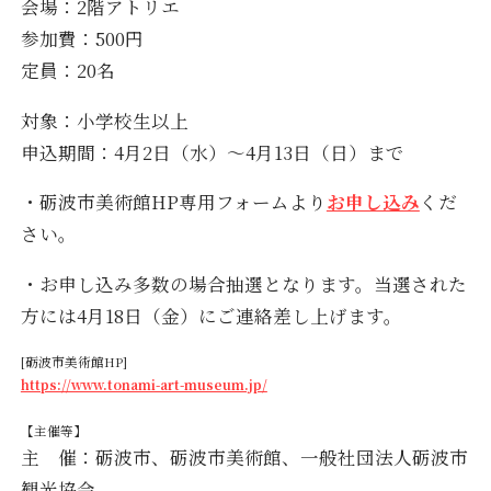
会場：2階アトリエ
参加費：500円
定員：20名
対象：小学校生以上
申込期間：
4
月2日（水）〜
4
月13日（日）まで
・砺波市美術館
HP
専用フォームより
お申し込み
くだ
さい。
・お申し込み多数の場合抽選となります。当選された
方には
4
月18日（金）にご連絡差し上げます。
[砺波市美術館HP]
https://www.tonami-art-museum.jp/
【主催等】
主 催：砺波市、砺波市美術館、一般社団法人砺波市
観光協会