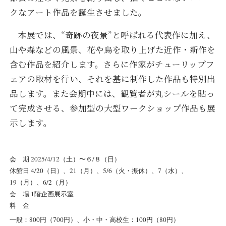
クなアート作品を誕生させました。
本展では、“奇跡の夜景”と呼ばれる代表作に加え、
山や森などの風景、花や鳥を取り上げた近作・新作を
含む作品を紹介します。さらに作家がチューリップフ
ェアの取材を行い、それを基に制作した作品も特別出
品します。また会期中には、観覧者が丸シールを貼っ
て完成させる、参加型の大型ワークショップ作品も展
示します。
会 期 2025/4/12（土）〜６/８（日）
休館日 4/20（日）、21（月）、5/6（火・振休）、7（水）、
19（月）、6/2（月）
会 場 1階企画展示室
料 金
一般：800円（700円）、小・中・高校生：100円（80円）