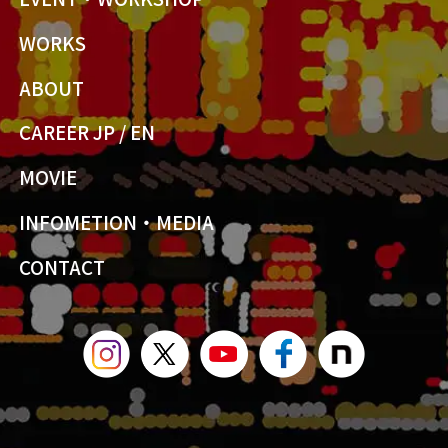
WORKS
ABOUT
CAREER JP
/
EN
MOVIE
INFOMETION・MEDIA
CONTACT