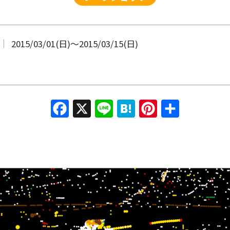
2015/03/01(日)
〜
2015/03/15(日)
Facebook
X
Line
Hatena
Pinterest
共有