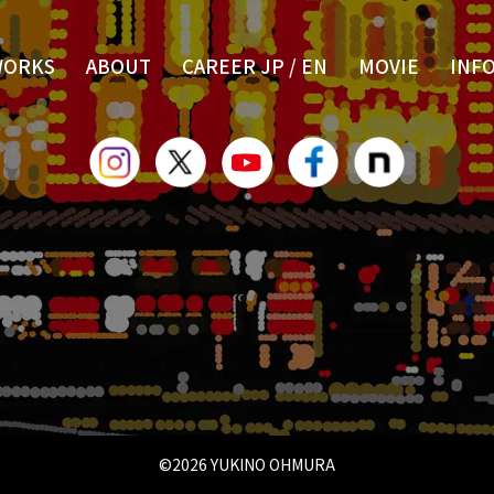
WORKS
ABOUT
CAREER JP
/
EN
MOVIE
INF
©
2026 YUKINO OHMURA