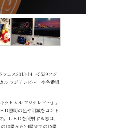
ス2013-14 ～5539フジ
カル フジテレビ～」や各番組
キラヒカル フジテレビ～」。
ＥＤ照明の色や明滅をコント
の。ＬＥＤを照射する窓は、
10階から24階までの15階