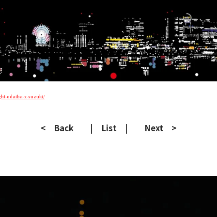
ght-odaiba-x-suzuki/
< Back
| List |
Next >