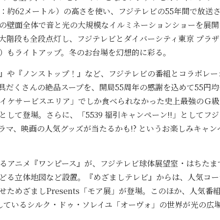
さ：約62メートル）の高さを使い、フジテレビの55年間で放送
の壁面全体で音と光の大規模なイルミネーションショーを展開
大階段も全段点灯し、フジテレビとダイバーシティ東京 プラ
）もライトアップ。冬のお台場を幻想的に彩る。
や『ノンストップ！』など、フジテレビの番組とコラボレーシ
具だくさんの絶品スープを、開局55周年の感謝を込めて55円
ちゃイケサービスエリア」でしか食べられなかった史上最強のＧ級
して登場。さらに、「5539 福引キャンペーン!!」としてフ
ラマ、映画の人気グッズが当たるかも!? というお楽しみキャ
るアニメ『ワンピース』が、フジテレビ球体展望室・はちたま
どる立体地図など設置。『めざましテレビ』からは、人気コー
ためざましPresents「モア展」が登場。このほか、人気
しているシルク・ドゥ・ソレイユ「オーヴォ」の世界が光の広