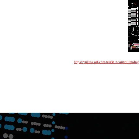
https://yukino-art.com/works/beautiful-midni