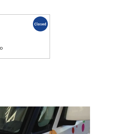
Closed
io