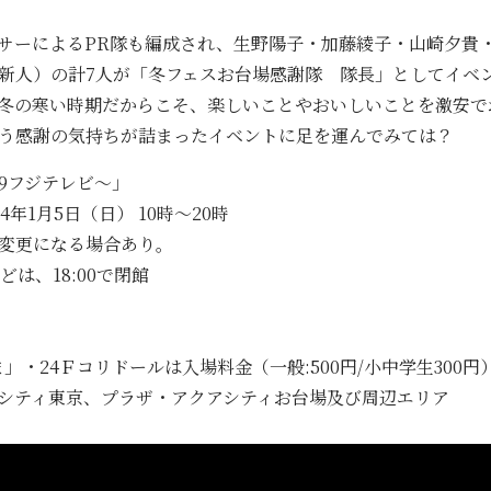
ーによるPR隊も編成され、生野陽子・加藤綾子・山崎夕貴
新人）の計7人が「冬フェスお台場感謝隊 隊長」としてイベ
冬の寒い時期だからこそ、楽しいことやおいしいことを激安で
う感謝の気持ちが詰まったイベントに足を運んでみては？
539フジテレビ～」
14年1月5日（日） 10時～20時
変更になる場合あり。
は、18:00で閉館
」・24Ｆコリドールは入場料金（一般:500円/小中学生300円
シティ東京、プラザ・アクアシティお台場及び周辺エリア