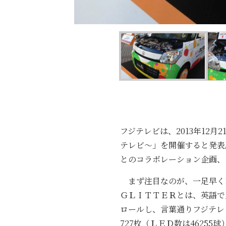
フジテレビは、2013年12月2
テレビ～」を開催すると発表
とのコラボレーション企画、
まず注目なのが、一足早く1
ＧＬＩＴＴＥＲとは、英語で
ロールし、言葉通りフジテレ
727枚（ＬＥＤ数は4625