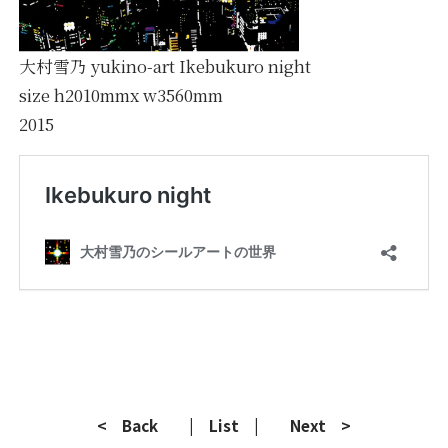
大村雪乃 yukino-art Ikebukuro night
size h2010mmx w3560mm
2015
< Back
| List |
Next >