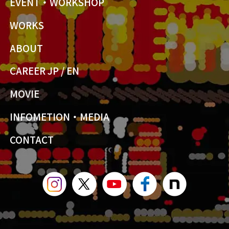
EVENT・WORKSHOP
WORKS
ABOUT
CAREER JP
/
EN
MOVIE
INFOMETION・MEDIA
CONTACT