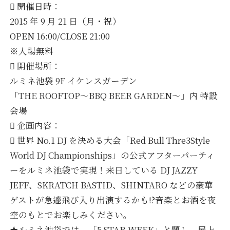
 開催日時：
2015 年 9 月 21 日（月・祝）
OPEN 16:00/CLOSE 21:00
※入場無料
 開催場所：
ルミネ池袋 9F イケレスガーデン
「THE ROOFTOP～BBQ BEER GARDEN～」内 特設
会場
 企画内容：
 世界 No.1 DJ を決める大会「Red Bull Thre3Style
World DJ Championships」の公式アフターパーティ
ーをルミネ池袋で実現！来日している DJ JAZZY
JEFF、SKRATCH BASTID、SHINTARO などの豪華
ゲストが急遽飛び入り出演するかも!?音楽とお酒を夜
空のもとでお楽しみください。
★ルミネ池袋では、「5 STAR WEEK」と題し、屋上