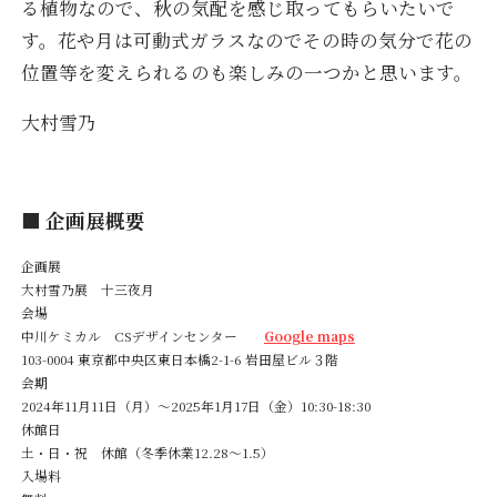
る植物なので、秋の気配を感じ取ってもらいたいで
す。花や月は可動式ガラスなのでその時の気分で花の
位置等を変えられるのも楽しみの一つかと思います。
大村雪乃
■ 企画展概要
企画展
大村雪乃展 十三夜月
会場
中川ケミカル CSデザインセンター
Google maps
103-0004 東京都中央区東日本橋2-1-6 岩田屋ビル３階
会期
2024年11月11日（月）〜2025年1月17日（金）10:30-18:30
休館日
土・日・祝 休館（冬季休業12.28〜1.5）
入場料