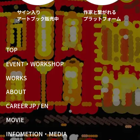
サイン入り
作家と繋がれる
アートブック販売中
プラットフォーム
TOP
EVENT・WORKSHOP
WORKS
ABOUT
CAREER JP
/
EN
MOVIE
INFOMETION・MEDIA